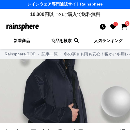
レインウェア
専門通販サイト
Rainsphere
10,000
円以上のご購入で送料無料
0
0
新着商品
商品を検索
人気ランキング
Rainsphere TOP
›
記事一覧
›
冬の寒さも雨も安心！暖かい冬用レ