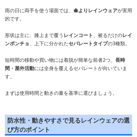
雨の日に両手を使う場面では、
傘よりレインウェア
が実用
的です。
形状は主に、膝上まで覆う
レインコート
、被るだけの
レイ
ンポンチョ
、上下に分かれた
セパレートタイプ
の3種類。
短時間の移動や買い物には着脱が簡単な前者2つ、
長時
間・屋外活動
には全身を覆えるセパレートが向いていま
す。
まずは使用時間と動きの量を基準に選びましょう。
防水性・動きやすさで見るレインウェアの選
び方のポイント