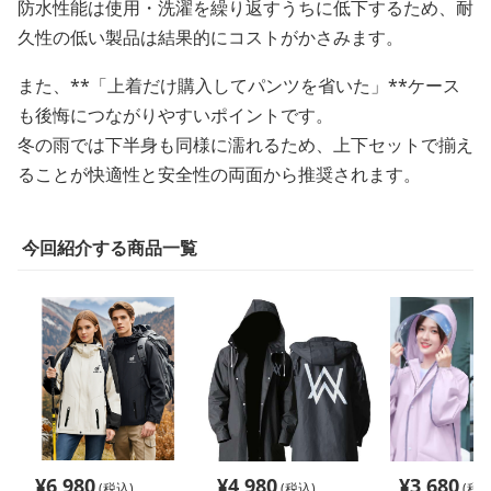
防水性能は使用・洗濯を繰り返すうちに低下するため、耐
久性の低い製品は結果的にコストがかさみます。
また、**「上着だけ購入してパンツを省いた」**ケース
も後悔につながりやすいポイントです。
冬の雨では下半身も同様に濡れるため、上下セットで揃え
ることが快適性と安全性の両面から推奨されます。
今回紹介する商品一覧
¥
6,980
¥
4,980
¥
3,680
(税込)
(税込)
(税込