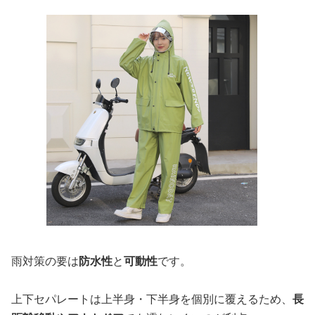
雨対策の要は
防水性
と
可動性
です。
上下セパレートは上半身・下半身を個別に覆えるため、
長