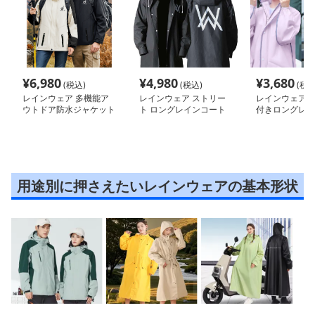
¥
6,980
¥
4,980
¥
3,680
(税込)
(税込)
(税込
レインウェア 多機能ア
レインウェア ストリー
レインウェア 
ウトドア防水ジャケット
ト ロングレインコート
付きロングレイ
用途別に押さえたいレインウェアの基本形状