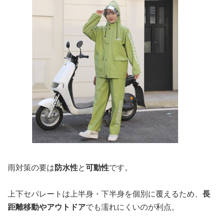
雨対策の要は
防水性
と
可動性
です。
上下セパレートは上半身・下半身を個別に覆えるため、
長
距離移動やアウトドア
でも濡れにくいのが利点。