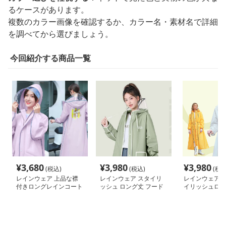
るケースがあります。
複数のカラー画像を確認するか、カラー名・素材名で詳細
を調べてから選びましょう。
今回紹介する商品一覧
¥
3,680
¥
3,980
¥
3,980
(税込)
(税込)
(税込
レインウェア 上品な襟
レインウェア スタイリ
レインウェア 
付きロングレインコート
ッシュ ロング丈 フード
イリッシュロン
付きレインコート
コート