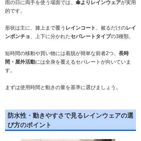
雨の日に両手を使う場面では、
傘よりレインウェア
が実用
的です。
形状は主に、膝上まで覆う
レインコート
、被るだけの
レイ
ンポンチョ
、上下に分かれた
セパレートタイプ
の3種類。
短時間の移動や買い物には着脱が簡単な前者2つ、
長時
間・屋外活動
には全身を覆えるセパレートが向いていま
す。
まずは使用時間と動きの量を基準に選びましょう。
防水性・動きやすさで見るレインウェアの選
び方のポイント