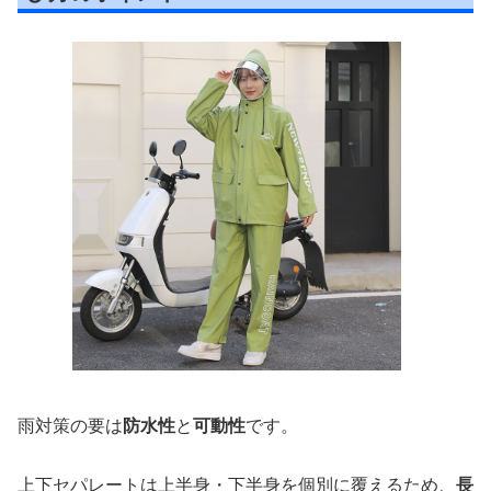
雨対策の要は
防水性
と
可動性
です。
上下セパレートは上半身・下半身を個別に覆えるため、
長