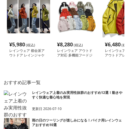
¥
5,980
¥
8,280
¥
6,480
(税込)
(税込)
(税込
レインウェア 都会派ア
レインウェア アウトド
レインウェア 
ウトドア レインジャケ
ア対応 多機能フードジ
アウトドアレイ
ット
ャケット
ット
おすすめ記事一覧
レインウェア上着のみ実用性抜群のおすすめ12選！動きや
すく快適な着心地を実現
更新日
2026-07-10
雨の日のツーリングが楽しみになる！バイク用レインウェ
アおすすめ10選