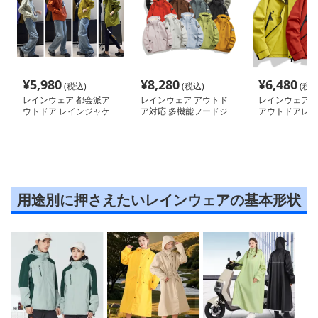
¥
5,980
¥
8,280
¥
6,480
(税込)
(税込)
(税込
レインウェア 都会派ア
レインウェア アウトド
レインウェア 
ウトドア レインジャケ
ア対応 多機能フードジ
アウトドアレイ
ット
ャケット
ット
用途別に押さえたいレインウェアの基本形状