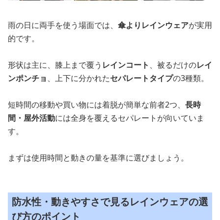
雨の日に両手を使う場面では、
傘よりレインウェア
が実用
的です。
形状は主に、膝上まで覆う
レインコート
、被るだけの
レイ
ンポンチョ
、上下に分かれた
セパレートタイプ
の3種類。
短時間の移動や買い物には着脱が簡単な前者2つ、
長時
間・屋外活動
には全身を覆えるセパレートが向いていま
す。
まずは使用時間と動きの量を基準に選びましょう。
防水性・動きやすさで見るレインウェアの選
び方のポイント