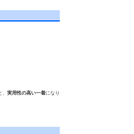
。
と、
実用性の高い一着
になり