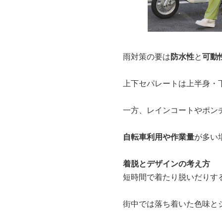
雨対策の要は
防水性
と
可動
上下セパレートは上半身・
一方、レインコートやポン
自転車利用や作業量
が多い
着脱とデザインの考え方
短時間で着たり脱いだりす
街中では落ち着いた色味と