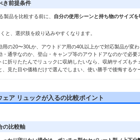
べき前提条件
入る製品を比較する前に、
自分の使用シーンと持ち物のサイズを
おくと、選択肢を絞り込みやすくなります。
用の20〜30Lか、アウトドア用の40L以上かで対応製品が変わ
勤・通学なのか、登山・キャンプ等のアウトドアなのかで必要
トに折りたたんでリュックに収納したいなら、収納サイズもチ
と、見た目や価格だけで選んでしまい、使い勝手で後悔するケ
ウェア リュックが入るの比較ポイント
合の比較軸
しっかり守りたい場合は、ポンチョ型かセパレート型（上下分