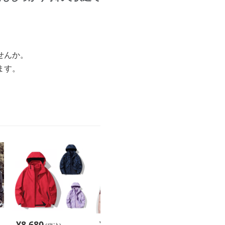
せんか。
ます。
¥
8,680
¥
8,580
¥
5,980