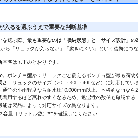
クが入るを選ぶうえで重要な判断基準
アを選ぶ際、
最も重要なのは「収納形態」と「サイズ設計」の
てから「リュックが入らない」「動きにくい」という後悔につ
断基準は以下のとおりです。
か、ポンチョ型か
：リュックごと覆えるポンチョ型が最も荷物
長さ
：リュックのサイズ（20L・30L・40Lなど）に対応して
通学の小雨程度なら耐水圧10,000mm以上、本格的な雨なら20
間着用するほど蒸れやすくなるため、透湿性の数値も確認する
機能は製品によって対応サイズが異なります。
ク容量（リットル数）**を確認してください。