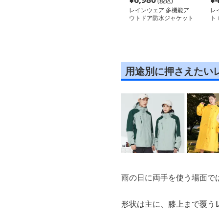
(税込)
レインウェア 多機能ア
レ
ウトドア防水ジャケット
ト
用途別に押さえたい
雨の日に両手を使う場面で
形状は主に、膝上まで覆う