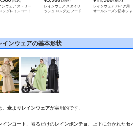
(税込)
(税込)
(税込)
インウェア ストリー
レインウェア スタイリ
レインウェア バイク用
 ロングレインコート
ッシュ ロング丈 フード
オールシーズン防水ジャ
付きレインコート
ケット
レインウェアの基本形状
は、
傘よりレインウェア
が実用的です。
レインコート
、被るだけの
レインポンチョ
、上下に分かれた
セ