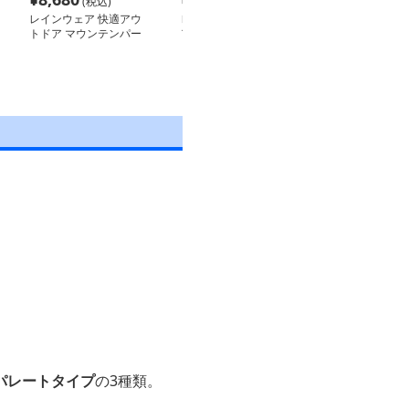
(税込)
(税込)
(税込
レインウェア 快適アウ
レインウェア アウトド
レインウェア 
トドア マウンテンパー
ア三層防水マウンテンパ
水ライダーズレ
カー
ーカー
ト
パレートタイプ
の3種類。