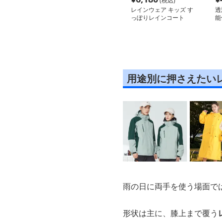
(税込)
レインウェア キッズ す
透
っぽりレインコート
能
用途別に押さえたい
雨の日に両手を使う場面で
形状は主に、膝上まで覆う