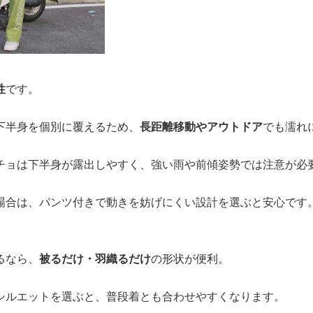
性
です。
下半身を個別に覆えるため、
長距離移動やアウトドア
でも濡れ
チョは下半身が露出しやすく、強い雨や前傾姿勢では注意が必
場合は、パンツ付きで動きを妨げにくい設計を選ぶと安心です
るなら、
被るだけ・羽織るだけ
の形状が便利。
シルエットを選ぶと、普段着とも合わせやすくなります。