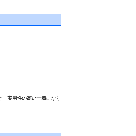
。
と、
実用性の高い一着
になり