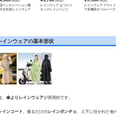
(税込)
(税込)
(税込)
湿ベンチレーション機
レインウェア はつらつ
レインウェア アウトド
付き快適レインウェア
キッズレインパンツ
ア多機能オールシーズ
防水ウェア
レインウェアの基本形状
は、
傘よりレインウェア
が実用的です。
レインコート
、被るだけの
レインポンチョ
、上下に分かれた
セ