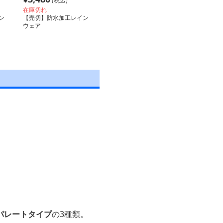
(税込)
在庫切れ
ン
【売切】防水加工レイン
ウェア
パレートタイプ
の3種類。