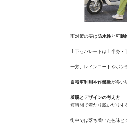
雨対策の要は
防水性
と
可動
上下セパレートは上半身・
一方、レインコートやポン
自転車利用や作業量
が多い
着脱とデザインの考え方
短時間で着たり脱いだりす
街中では落ち着いた色味と