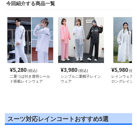
今回紹介する商品一覧
¥
5,280
¥
3,980
¥
5,980
(税込)
(税込)
(税込
二重つば付き透明シール
シンプル二重帽子レイン
レインウェア 
ド搭載レインウェア
ウェア
ロングレインコ
スーツ対応レインコートおすすめ5選