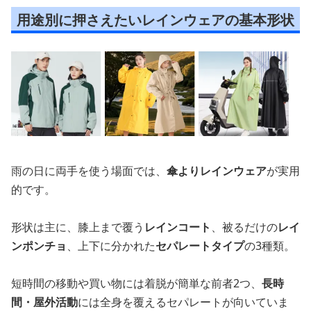
用途別に押さえたいレインウェアの基本形状
雨の日に両手を使う場面では、
傘よりレインウェア
が実用
的です。
形状は主に、膝上まで覆う
レインコート
、被るだけの
レイ
ンポンチョ
、上下に分かれた
セパレートタイプ
の3種類。
短時間の移動や買い物には着脱が簡単な前者2つ、
長時
間・屋外活動
には全身を覆えるセパレートが向いていま