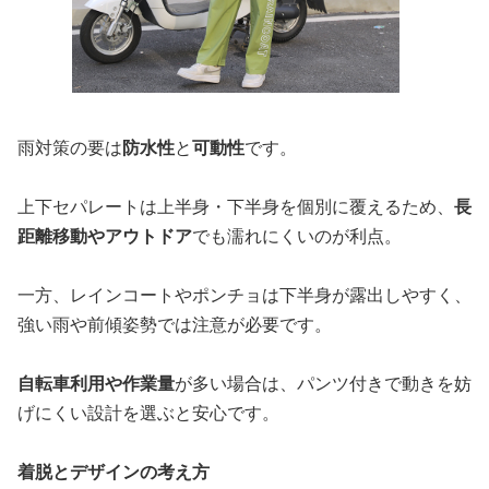
雨対策の要は
防水性
と
可動性
です。
上下セパレートは上半身・下半身を個別に覆えるため、
長
距離移動やアウトドア
でも濡れにくいのが利点。
一方、レインコートやポンチョは下半身が露出しやすく、
強い雨や前傾姿勢では注意が必要です。
自転車利用や作業量
が多い場合は、パンツ付きで動きを妨
げにくい設計を選ぶと安心です。
着脱とデザインの考え方