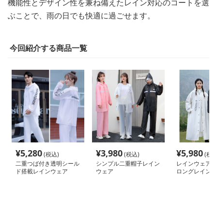
機能性とデザイン性を兼ね備えたレイン対応のコートを選
ぶことで、雨の日でも快適に過ごせます。
今回紹介する商品一覧
¥
5,280
¥
3,980
¥
5,980
(税込)
(税込)
(税込
二重つば付き透明シール
シンプル二重帽子レイン
レインウェア 
ド搭載レインウェア
ウェア
ロングレインコ