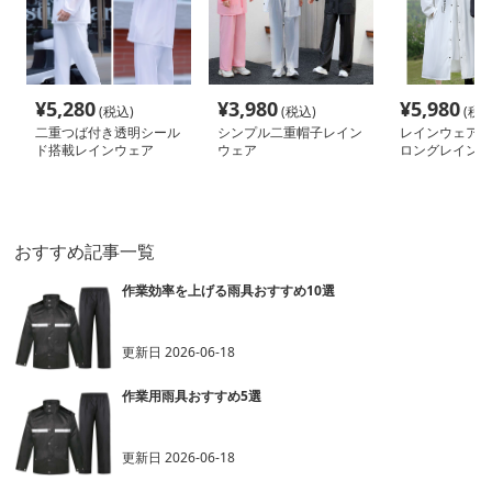
¥
5,280
¥
3,980
¥
5,980
(税込)
(税込)
(税込
二重つば付き透明シール
シンプル二重帽子レイン
レインウェア 
ド搭載レインウェア
ウェア
ロングレインコ
おすすめ記事一覧
作業効率を上げる雨具おすすめ10選
更新日
2026-06-18
作業用雨具おすすめ5選
更新日
2026-06-18