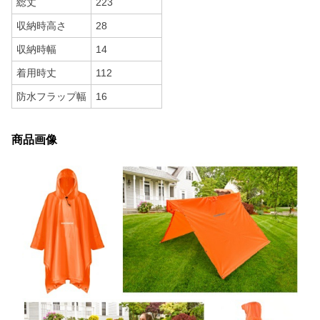
総丈
223
収納時高さ
28
収納時幅
14
着用時丈
112
防水フラップ幅
16
商品画像