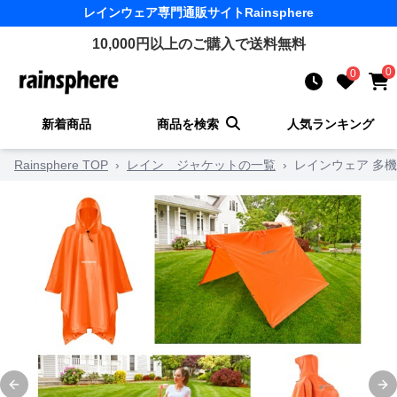
レインウェア
専門通販サイト
Rainsphere
10,000
円以上のご購入で送料無料
0
0
新着商品
商品を検索
人気ランキング
Rainsphere TOP
›
レイン ジャケットの一覧
›
レインウェア 多
Previous slide
Ne