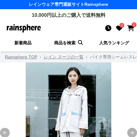
レインウェア
専門通販サイト
Rainsphere
10,000
円以上のご購入で送料無料
0
0
新着商品
商品を検索
人気ランキング
Rainsphere TOP
›
レイン スーツの一覧
›
バイク専用シームレスレ
Previous slide
Ne