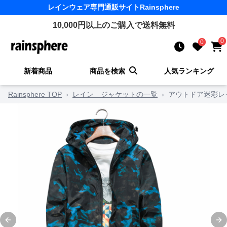
レインウェア
専門通販サイト
Rainsphere
10,000
円以上のご購入で送料無料
0
0
新着商品
商品を検索
人気ランキング
Rainsphere TOP
›
レイン ジャケットの一覧
›
アウトドア迷彩レ
Previous slide
Ne