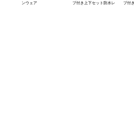
ンウェア
プ付き上下セット防水レ
プ付
インスーツ
ーツ