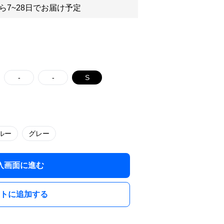
ら7~28日でお届け予定
-
-
S
ルー
グレー
入画面に進む
トに追加する