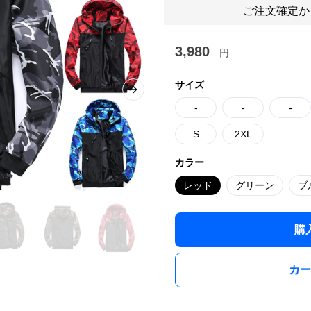
ご注文確定か
3,980
円
サイズ
Next slide
-
-
-
S
2XL
カラー
レッド
グリーン
ブ
購
カー