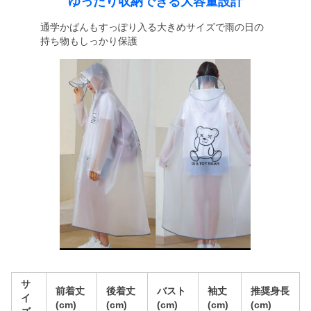
ゆったり収納できる大容量設計
通学かばんもすっぽり入る大きめサイズで雨の日の
持ち物もしっかり保護
サ
前着丈
後着丈
バスト
袖丈
推奨身長
イ
(cm)
(cm)
(cm)
(cm)
(cm)