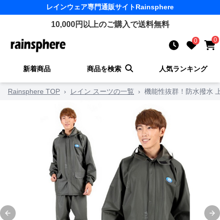
レインウェア
専門通販サイト
Rainsphere
10,000
円以上のご購入で送料無料
0
0
新着商品
商品を検索
人気ランキング
Rainsphere TOP
›
レイン スーツの一覧
›
機能性抜群！防水撥水 
Previous slide
Ne