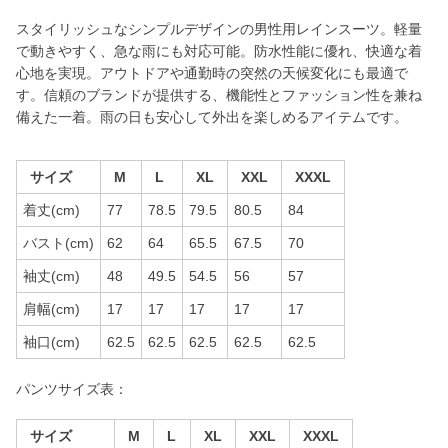
スタイリッシュなシンプルデザインの男性用レインスーツ。軽量
で動きやすく、急な雨にも対応可能。防水性能に優れ、快適な着
心地を実現。アウトドアや通勤時の突然の天候変化にも最適で
す。信頼のブランドが提供する、機能性とファッション性を兼ね
備えた一着。雨の日も安心して外出を楽しめるアイテムです。
サイズ
M
L
XL
XXL
XXXL
着丈(cm)
77
78.5
79.5
80.5
84
バスト(cm)
62
64
65.5
67.5
70
袖丈(cm)
48
49.5
54.5
56
57
肩幅(cm)
17
17
17
17
17
袖口(cm)
62.5
62.5
62.5
62.5
62.5
パンツサイズ表：
サイズ
M
L
XL
XXL
XXXL