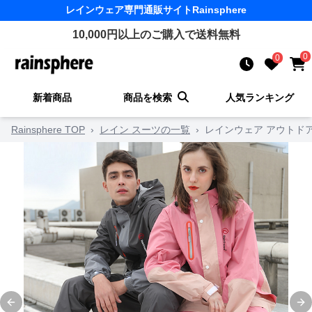
レインウェア
専門通販サイト
Rainsphere
10,000
円以上のご購入で送料無料
0
0
新着商品
商品を検索
人気ランキング
Rainsphere TOP
›
レイン スーツの一覧
›
レインウェア アウトド
Previous slide
Ne