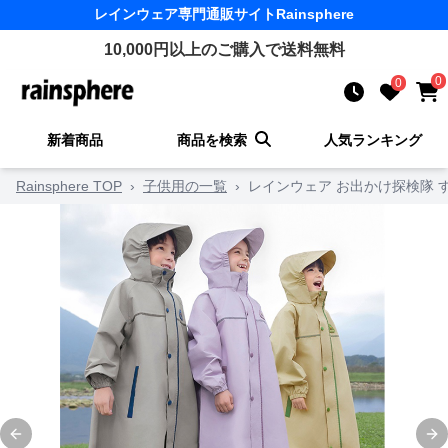
レインウェア
専門通販サイト
Rainsphere
10,000
円以上のご購入で送料無料
0
0
新着商品
商品を検索
人気ランキング
Rainsphere TOP
›
子供用の一覧
›
レインウェア お出かけ探検隊 
Previous slide
Ne