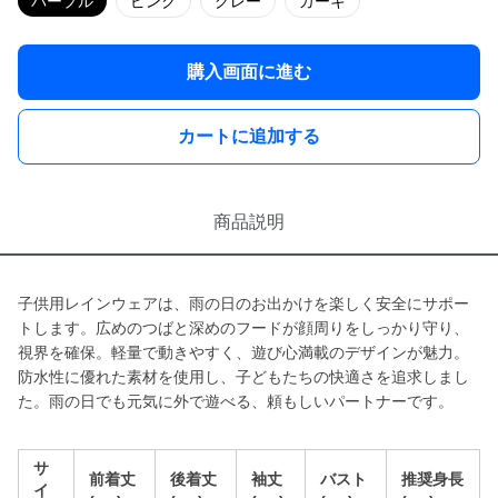
パープル
ピンク
グレー
カーキ
購入画面に進む
カートに追加する
商品説明
子供用レインウェアは、雨の日のお出かけを楽しく安全にサポー
トします。広めのつばと深めのフードが顔周りをしっかり守り、
視界を確保。軽量で動きやすく、遊び心満載のデザインが魅力。
防水性に優れた素材を使用し、子どもたちの快適さを追求しまし
た。雨の日でも元気に外で遊べる、頼もしいパートナーです。
サ
前着丈
後着丈
袖丈
バスト
推奨身長
イ