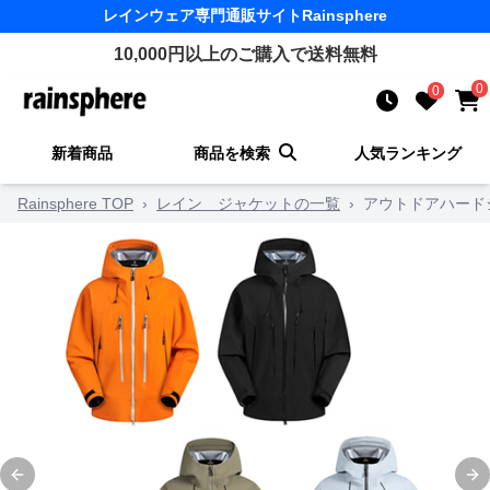
レインウェア
専門通販サイト
Rainsphere
10,000
円以上のご購入で送料無料
0
0
新着商品
商品を検索
人気ランキング
Rainsphere TOP
›
レイン ジャケットの一覧
›
アウトドアハード
Previous slide
Ne