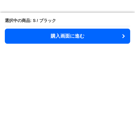
選択中の商品: S / ブラック
選択中の商品: S / ブラック
購入画面に進む
購入画面に進む
Rainsphere
について
利用規約