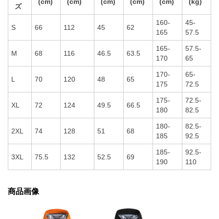
(cm)
(cm)
(cm)
(cm)
(cm)
(kg)
ズ
160-
45-
S
66
112
45
62
165
57.5
165-
57.5-
M
68
116
46.5
63.5
170
65
170-
65-
L
70
120
48
65
175
72.5
175-
72.5-
XL
72
124
49.5
66.5
180
82.5
180-
82.5-
2XL
74
128
51
68
185
92.5
185-
92.5-
3XL
75.5
132
52.5
69
190
110
商品画像