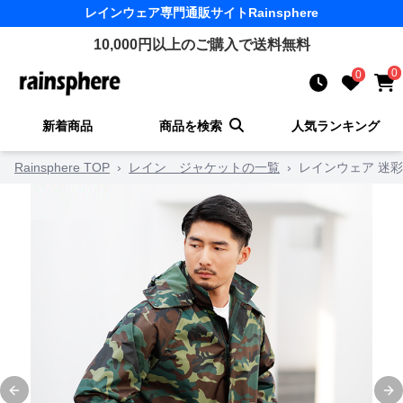
レインウェア
専門通販サイト
Rainsphere
10,000
円以上のご購入で送料無料
0
0
新着商品
商品を検索
人気ランキング
Rainsphere TOP
›
レイン ジャケットの一覧
›
レインウェア 迷
Previous slide
Ne