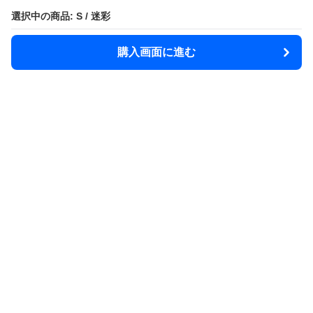
選択中の商品: S / 迷彩
選択中の商品: S / 迷彩
購入画面に進む
購入画面に進む
Rainsphere
について
利用規約
プライバシー