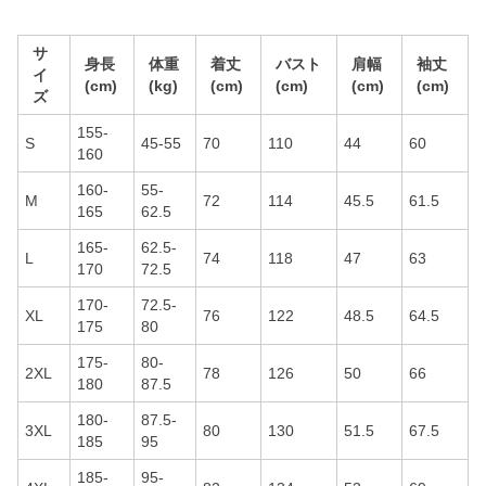
サ
身長
体重
着丈
バスト
肩幅
袖丈
イ
(cm)
(kg)
(cm)
(cm)
(cm)
(cm)
ズ
155-
S
45-55
70
110
44
60
160
160-
55-
M
72
114
45.5
61.5
165
62.5
165-
62.5-
L
74
118
47
63
170
72.5
170-
72.5-
XL
76
122
48.5
64.5
175
80
175-
80-
2XL
78
126
50
66
180
87.5
180-
87.5-
3XL
80
130
51.5
67.5
185
95
185-
95-