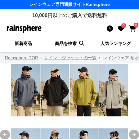
レインウェア
専門通販サイト
Rainsphere
10,000
円以上のご購入で送料無料
0
0
新着商品
商品を検索
人気ランキング
Rainsphere TOP
›
レイン ジャケットの一覧
›
レインウェア 耐
Previous slide
Ne