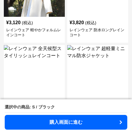
¥
3,120
¥
3,820
(税込)
(税込)
レインウェア 軽やかフォルムレ
レインウェア 防水ロングレイン
インコート
コート
¥
3,980
¥
8,980
(税込)
(税込)
選択中の商品: S / ブラック
選択中の商品: S / ブラック
レインウェア 全天候型スタイリ
レインウェア 超軽量ミニマル防
ッシュレインコート
水ジャケット
購入画面に進む
購入画面に進む