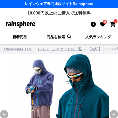
レインウェア
専門通販サイト
Rainsphere
10,000
円以上のご購入で送料無料
0
0
新着商品
商品を検索
人気ランキング
Rainsphere TOP
›
レイン ジャケットの一覧
›
【売切】アルペン
Previous slide
Ne