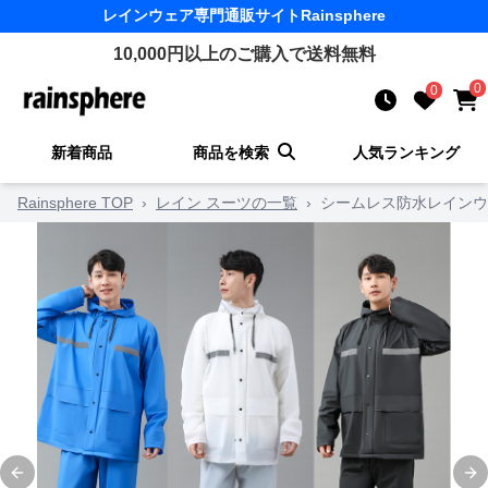
レインウェア
専門通販サイト
Rainsphere
10,000
円以上のご購入で送料無料
0
0
新着商品
商品を検索
人気ランキング
Rainsphere TOP
›
レイン スーツの一覧
›
シームレス防水レインウ
Previous slide
Ne