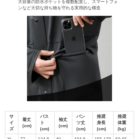
大容量の防水ポケットを複数配置し、スマートフォ
ンなど大切な持ち物を守れる実用的な構造
サ
バス
パン
推奨
推奨
着丈
袖丈
イ
ト
ツ丈
身長
体重
(cm)
(cm)
ズ
(cm)
(cm)
(cm)
(kg)