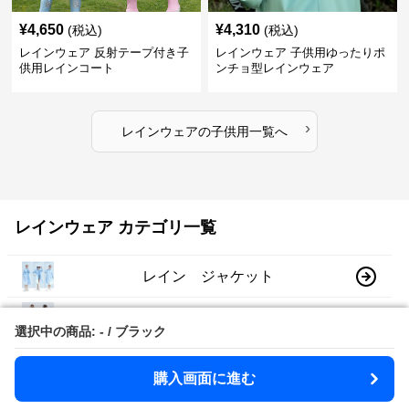
¥
4,650
¥
4,310
(税込)
(税込)
レインウェア 反射テープ付き子
レインウェア 子供用ゆったりポ
供用レインコート
ンチョ型レインウェア
›
レインウェア
の
子供用
一覧へ
レインウェア カテゴリ一覧
レイン ジャケット
レイン スーツ
選択中の商品: - / ブラック
選択中の商品: - / ブラック
リュック レインコート
購入画面に進む
購入画面に進む
子供用