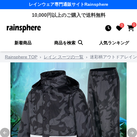
レインウェア
専門通販サイト
Rainsphere
10,000
円以上のご購入で送料無料
0
0
新着商品
商品を検索
人気ランキング
Rainsphere TOP
›
レイン スーツの一覧
›
迷彩柄アウトドアレイン
Previous slide
Ne