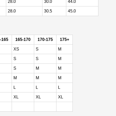
28.0
30.0
44.0
28.0
30.5
45.0
-165
165-170
170-175
175+
XS
S
M
S
S
M
S
M
M
M
M
M
L
L
L
XL
XL
XL