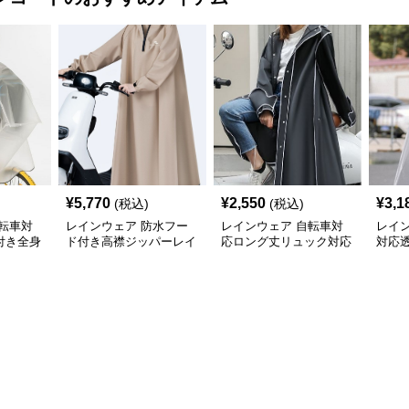
¥
5,770
¥
2,550
¥
3,1
(税込)
(税込)
転車対
レインウェア 防水フー
レインウェア 自転車対
レイ
付き全身
ド付き高襟ジッパーレイ
応ロング丈リュック対応
対応
合羽
ンコート
レインコート
グ丈