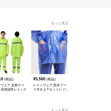
もっと見る
10
¥
5,500
¥
4,900
(税込)
(税込)
(税込)
ンウェア 反射テー
レインウェア 防水フー
レインウェア 反射テー
き高視認性レインス
ド付き上下セットレイン
プ付き上下セット防水レ
上下セット
スーツ
インスーツ
もっと見る