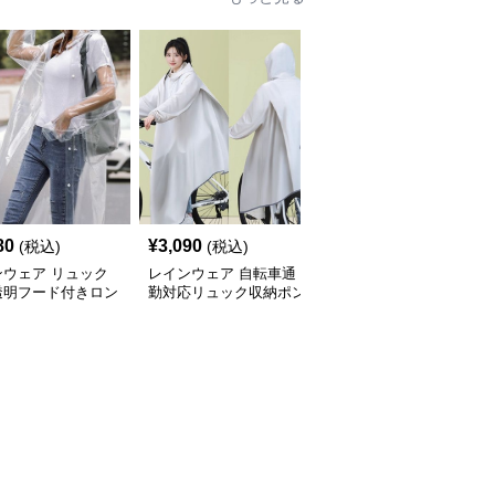
80
¥
3,090
¥
5,820
(税込)
(税込)
(税込)
ンウェア リュック
レインウェア 自転車通
レインウェア リュック
透明フード付きロン
勤対応リュック収納ポン
対応ゆったりポンチョ型
レインコート
チョ型レインコート
レインコート