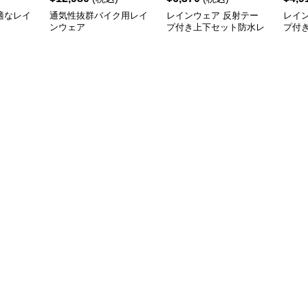
適なレイ
通気性抜群バイク用レイ
レインウェア 反射テー
レイ
ンウェア
プ付き上下セット防水レ
プ付
インスーツ
ーツ