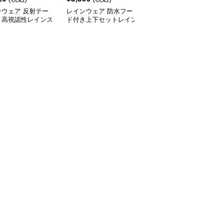
ンウェア 反射テー
レインウェア 防水フー
レインウェア 反射テー
き高視認性レインス
ド付き上下セットレイン
プ付き上下セット防水レ
上下セット
スーツ
インスーツ