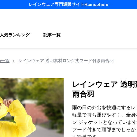
レインウェア
専門通販サイト
Rainsphere
人気ランキング
記事一覧
の一覧
›
レインウェア 透明素材ロング丈フード付き雨合羽
レインウェア 透
雨合羽
雨の日の外出を快適にするレ
軽量で持ち運びやすく、全身
ン ジャケットとなっていま
フード付きで頭部までしっか
も簡単です。