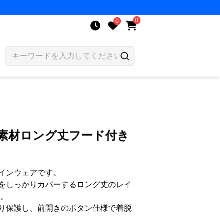
0
0
明素材ロング丈フード付き
インウェアです。
をしっかりカバーするロング丈のレイ
す。
り保護し、前開きのボタン仕様で着脱