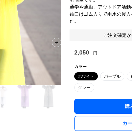
通学や通勤、アウトドア活動
袖口はゴム入りで雨水の侵入
た。
ご注文確定か
Next slide
2,050
円
カラー
ホワイト
パープル
グレー
購
カー