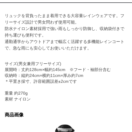
リュックを背負ったまま着用できる大容量レインウェアです。フ
リーサイズ設計で男女問わず使用可能。
防水ナイロン素材採用で強い雨もしっかり防御し、収納袋付きで
持ち運びも便利です。
通勤通学からアウトドアまで幅広く活躍する多機能レインコート
で、急な雨にも安心してお使いいただけます。
サイズ(男女兼用フリーサイズ)
展開時：丈約128cm×幅約145cm ※フード・袖部分含む
収納時：縦約24cm×横約11cm×厚み約7cm
＊平置き採寸、許容範囲誤差±2cmです
重量 約270g
素材 ナイロン
商品画像