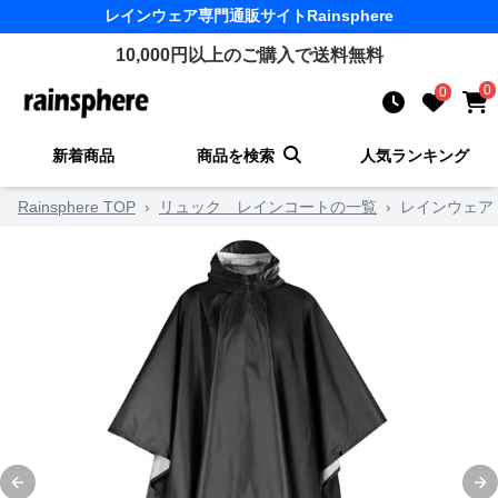
レインウェア
専門通販サイト
Rainsphere
10,000
円以上のご購入で送料無料
0
0
新着商品
商品を検索
人気ランキング
Rainsphere TOP
›
リュック レインコートの一覧
›
レインウェア
Previous slide
Ne