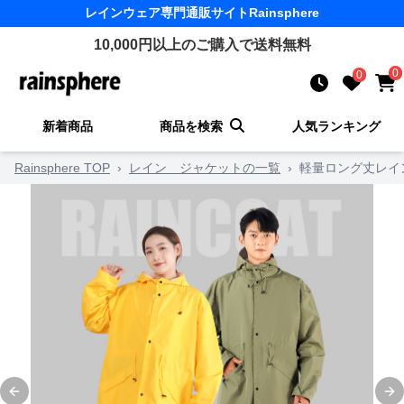
レインウェア
専門通販サイト
Rainsphere
10,000
円以上のご購入で送料無料
0
0
新着商品
商品を検索
人気ランキング
Rainsphere TOP
›
レイン ジャケットの一覧
›
軽量ロング丈レイ
Previous slide
Ne