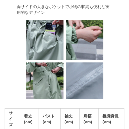
両サイドの大きなポケットで小物の収納も便利な実
用的なデザイン
サ
着丈
バスト
袖丈
肩幅
推奨身長
イ
(cm)
(cm)
(cm)
(cm)
(cm)
ズ