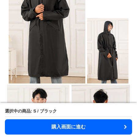
選択中の商品: S / ブラック
選択中の商品: S / ブラック
購入画面に進む
購入画面に進む