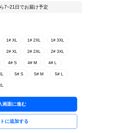
ら7~21日でお届け予定
1# XL
1# 2XL
1# 3XL
2# XL
2# 2XL
2# 3XL
4# S
4# M
4# L
XL
5# S
5# M
5# L
XL
入画面に進む
トに追加する