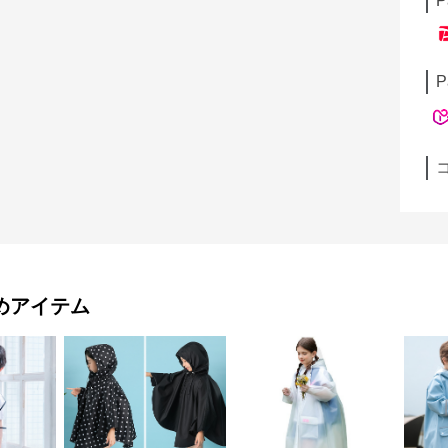
P
P
めアイテム