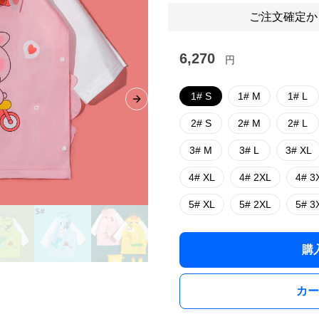
ご注文確定か
6,270
円
1# S
1# M
1# L
Next slide
2# S
2# M
2# L
3# M
3# L
3# XL
4# XL
4# 2XL
4# 3
5# XL
5# 2XL
5# 3
購
カー