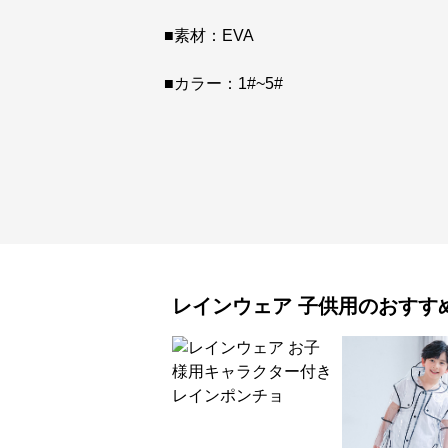
■素材：EVA
■カラー：1#~5#
レインウェア
子供用
のおすす