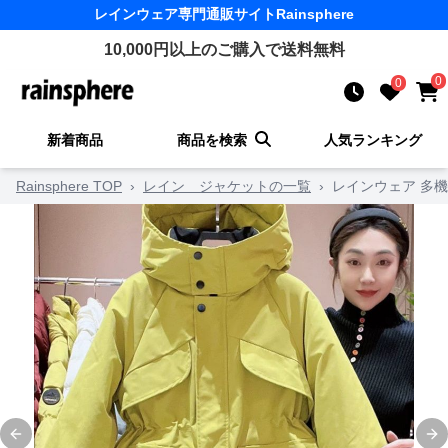
レインウェア
専門通販サイト
Rainsphere
10,000
円以上のご購入で送料無料
0
0
新着商品
商品を検索
人気ランキング
Rainsphere TOP
›
レイン ジャケットの一覧
›
レインウェア 多
Previous slide
Ne