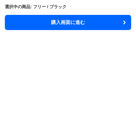
選択中の商品: フリー / ブラック
選択中の商品: フリー / ブラック
購入画面に進む
購入画面に進む
Rainsphere
について
利用規約
プライバシー