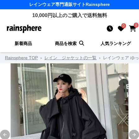
レインウェア
専門通販サイト
Rainsphere
10,000
円以上のご購入で送料無料
0
0
新着商品
商品を検索
人気ランキング
Rainsphere TOP
›
レイン ジャケットの一覧
›
レインウェア ゆ
Previous slide
Ne