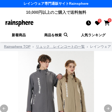
レインウェア
専門通販サイト
Rainsphere
10,000
円以上のご購入で送料無料
0
0
新着商品
商品を検索
人気ランキング
Rainsphere TOP
›
リュック レインコートの一覧
›
レインウェア
Previous slide
Ne