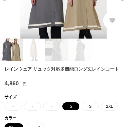
レインウェア リュック対応多機能ロング丈レインコート
4,860
円
サイズ
-
-
-
S
S
2XL
カラー