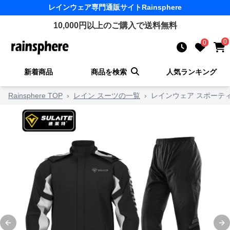
レインウェア
専門通販サイト
Rainsphere
10,000
円以上のご購入で送料無料
0
0
新着商品
商品を検索
人気ランキング
Rainsphere TOP
›
レイン スーツの一覧
›
レインウェア スポーテ
Previous slide
Ne