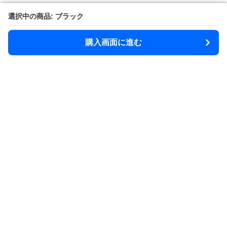
選択中の商品: ブラック
選択中の商品: ブラック
購入画面に進む
購入画面に進む
Rainsphere
について
利用規約
プライバシー