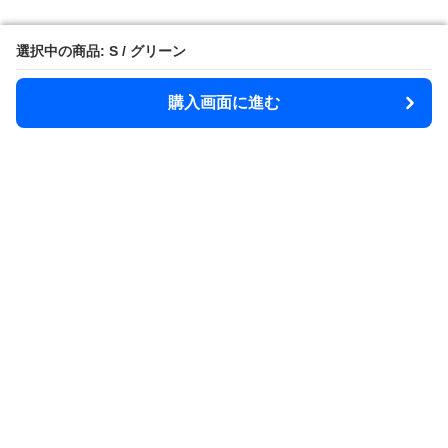
選択中の商品: S / グリーン
選択中の商品: S / グリーン
購入画面に進む
購入画面に進む
Rainsphere
について
利用規約