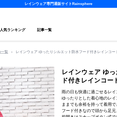
レインウェア
専門通販サイト
Rainsphere
人気ランキング
記事一覧
の一覧
›
レインウェア ゆったりシルエット防水フード付きレインコー
レインウェア ゆ
ド付きレインコー
雨の日も快適に過ごせるレイ
ゆったりとした着心地のレイ
ままでも余裕を持って着用で
フード付きなので頭から足元
前開きはスナップボタン式で