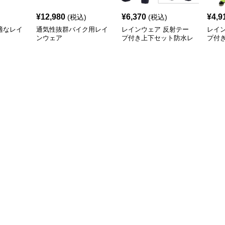
¥
12,980
¥
6,370
¥
4,9
(税込)
(税込)
適なレイ
通気性抜群バイク用レイ
レインウェア 反射テー
レイ
ンウェア
プ付き上下セット防水レ
プ付
インスーツ
ーツ