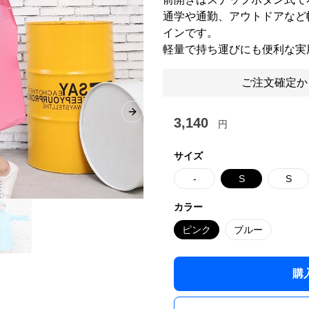
通学や通勤、アウトドアなど
インです。
軽量で持ち運びにも便利な実
ご注文確定か
Next slide
3,140
円
サイズ
-
S
S
カラー
ピンク
ブルー
購