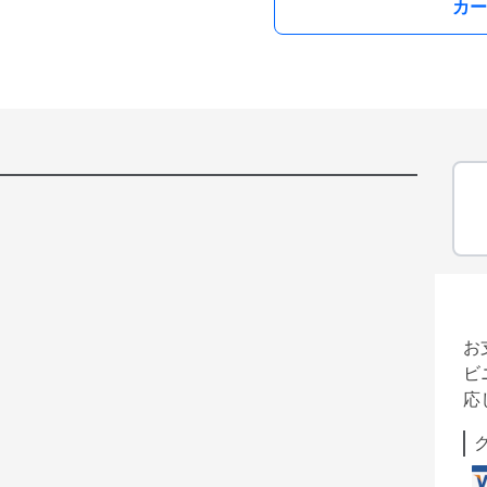
カー
お
ビ
応