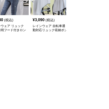
80
¥
3,090
¥
5,820
(税込)
(税込)
(税込)
ンウェア リュック
レインウェア 自転車通
レインウェア リュック
透明フード付きロン
勤対応リュック収納ポン
対応ゆったりポンチョ型
レインコート
チョ型レインコート
レインコート