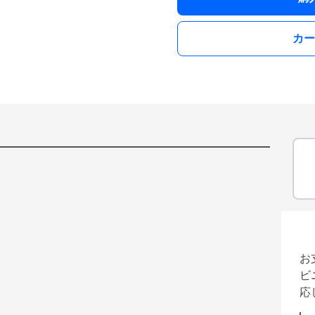
カー
お
ビ
応