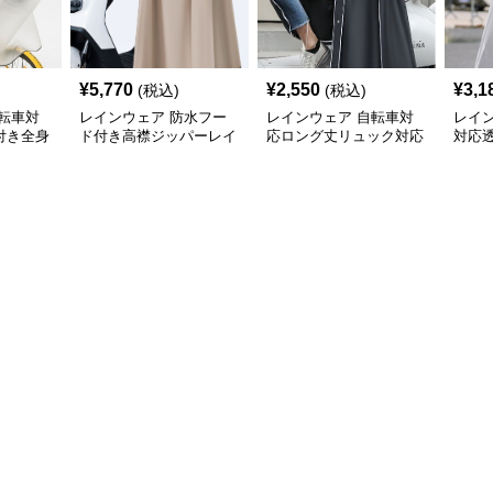
¥
5,770
¥
2,550
¥
3,1
(税込)
(税込)
転車対
レインウェア 防水フー
レインウェア 自転車対
レイ
付き全身
ド付き高襟ジッパーレイ
応ロング丈リュック対応
対応
合羽
ンコート
レインコート
グ丈