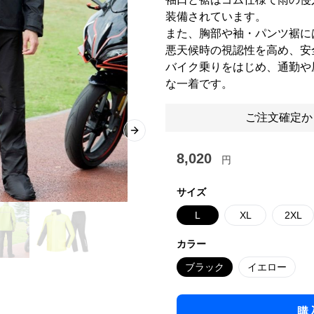
装備されています。
また、胸部や袖・パンツ裾に
悪天候時の視認性を高め、安
バイク乗りをはじめ、通勤や
な一着です。
ご注文確定か
Next slide
8,020
円
サイズ
L
XL
2XL
カラー
ブラック
イエロー
購