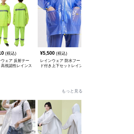
10
¥
5,500
¥
4,900
(税込)
(税込)
(税込)
ンウェア 反射テー
レインウェア 防水フー
レインウェア 反射テー
き高視認性レインス
ド付き上下セットレイン
プ付き上下セット防水レ
上下セット
スーツ
インスーツ
もっと見る