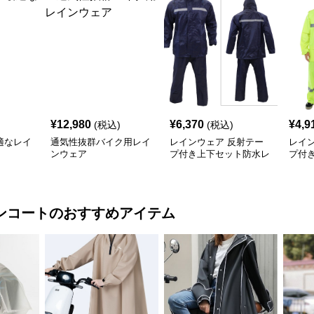
¥
12,980
¥
6,370
¥
4,9
(税込)
(税込)
適なレイ
通気性抜群バイク用レイ
レインウェア 反射テー
レイ
ンウェア
プ付き上下セット防水レ
プ付
インスーツ
ーツ
ンコート
のおすすめアイテム