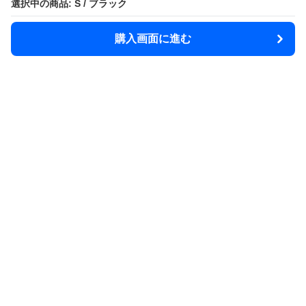
選択中の商品: S / ブラック
選択中の商品: S / ブラック
購入画面に進む
購入画面に進む
Rainsphere
について
利用規約
プライバシー