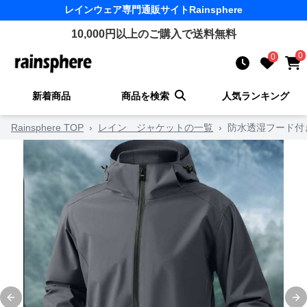
レインウェア
専門通販サイト
Rainsphere
10,000
円以上のご購入で送料無料
0
0
新着商品
商品を検索
人気ランキング
Rainsphere TOP
›
レイン ジャケットの一覧
›
防水透湿フード付
Previous slide
Ne