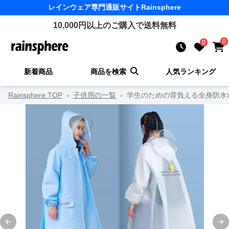
レインウェア
専門通販サイト
Rainsphere
10,000
円以上のご購入で送料無料
0
0
新着商品
商品を検索
人気ランキング
Rainsphere TOP
›
子供用の一覧
›
学生のための背負える全身防水
Previous slide
Ne