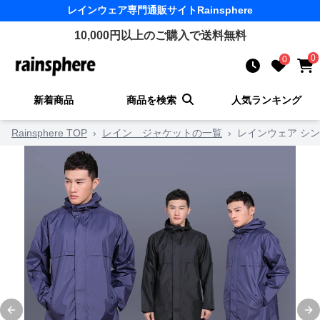
レインウェア
専門通販サイト
Rainsphere
10,000
円以上のご購入で送料無料
0
0
新着商品
商品を検索
人気ランキング
Rainsphere TOP
›
レイン ジャケットの一覧
›
レインウェア シ
Previous slide
Ne