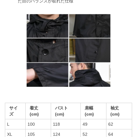
た目のバランスが取れた仕様
サイ
着丈
バスト
肩幅
袖丈
ズ
(cm)
(cm)
(cm)
(cm)
L
100
118
49
62
XL
105
124
52
64