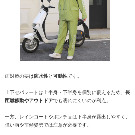
雨対策の要は
防水性
と
可動性
です。
上下セパレートは上半身・下半身を個別に覆えるため、
長
距離移動やアウトドア
でも濡れにくいのが利点。
一方、レインコートやポンチョは下半身が露出しやすく、
強い雨や前傾姿勢では注意が必要です。