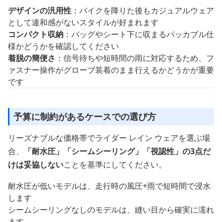
デザインの汎用性
：バイクを降りた後もカジュアルウェア
として違和感がないスタイルが好まれます
コンパクト収納
：バッグやシート下に収まるパッカブル仕
様かどうかを確認してください
着脱の簡便さ
：信号待ちや短時間の雨に対応するため、フ
ァスナー操作がグローブ装着のまま行えるかどうかが重要
です
予算に制約があるケースでの選び方
リーズナブルな価格帯でライダー レイン ウェアを選ぶ場
合、
「耐水圧」「シームシーリング」「視認性」の3点だ
けは妥協しない
ことを基準にしてください。
耐水圧が低いモデルは、走行時の風圧+雨で短時間で浸水
します
シームシーリングなしのモデルは、縫い目から確実に濡れ
ます