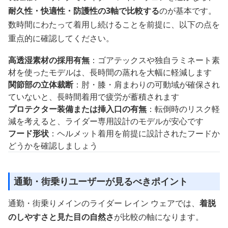
耐久性・快適性・防護性の3軸で比較する
のが基本です。
数時間にわたって着用し続けることを前提に、以下の点を
重点的に確認してください。
高透湿素材の採用有無
：ゴアテックスや独自ラミネート素
材を使ったモデルは、長時間の蒸れを大幅に軽減します
関節部の立体裁断
：肘・膝・肩まわりの可動域が確保され
ていないと、長時間着用で疲労が蓄積されます
プロテクター装備または挿入口の有無
：転倒時のリスク軽
減を考えると、ライダー専用設計のモデルが安心です
フード形状
：ヘルメット着用を前提に設計されたフードか
どうかを確認しましょう
通勤・街乗りユーザーが見るべきポイント
通勤・街乗りメインのライダー レイン ウェアでは、
着脱
のしやすさと見た目の自然さ
が比較の軸になります。