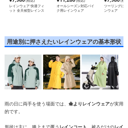
(税込)
(税込)
(税込
レインウェア 快適フィ
オールシーズン対応バイ
ツーリングに最
ット 全天候型レインス
ク用レインウェア
ンウェア
ーツ
用途別に押さえたいレインウェアの基本形状
雨の日に両手を使う場面では、
傘よりレインウェア
が実用
的です。
形状は主に、膝上まで覆う
レインコート
、被るだけの
レイ