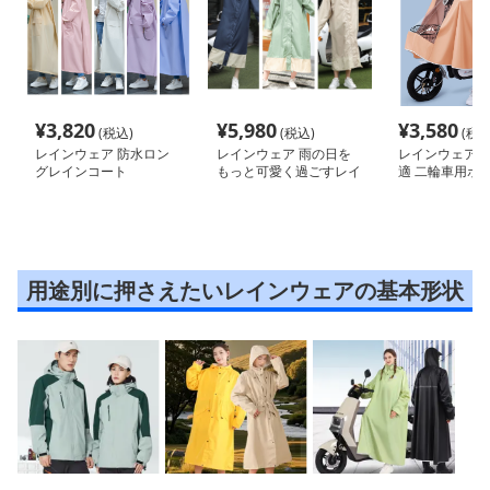
¥
3,820
¥
5,980
¥
3,580
(税込)
(税込)
(税込
レインウェア 防水ロン
レインウェア 雨の日を
レインウェア 
グレインコート
もっと可愛く過ごすレイ
適 二輪車用ポ
ンポンチョ
用途別に押さえたいレインウェアの基本形状