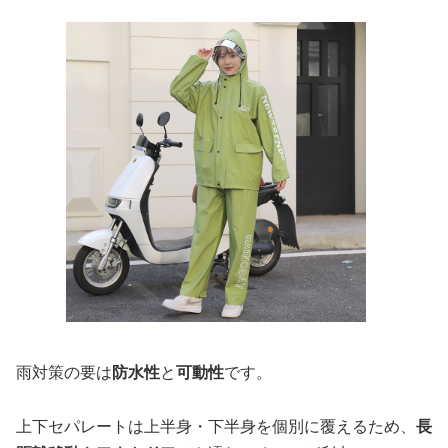
雨対策の要は
防水性
と
可動性
です。
上下セパレートは上半身・下半身を個別に覆えるため、
長