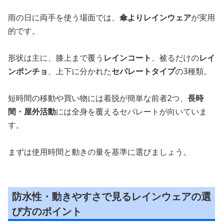
雨の日に両手を使う場面では、
傘よりレインウェア
が実用
的です。
形状は主に、膝上まで覆う
レインコート
、被るだけの
レイ
ンポンチョ
、上下に分かれた
セパレートタイプ
の3種類。
短時間の移動や買い物には着脱が簡単な前者2つ、
長時
間・屋外活動
には全身を覆えるセパレートが向いていま
す。
まずは使用時間と動きの量を基準に選びましょう。
防水性・動きやすさで見るレインウェアの選
び方のポイント