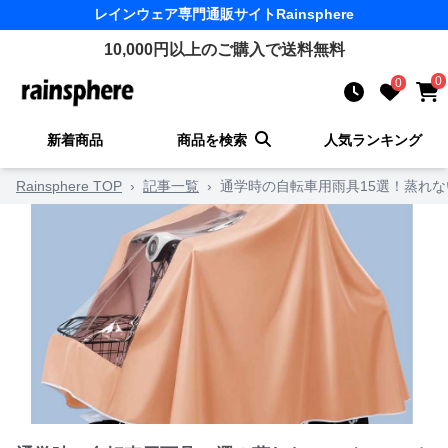
レインウェア
専門通販サイト
Rainsphere
10,000
円以上のご購入で送料無料
0
0
新着商品
商品を検索
人気ランキング
Rainsphere TOP
›
記事一覧
›
通学時の自転車用雨具15選！蒸れ