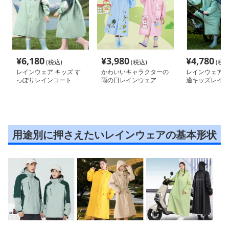
¥
6,180
¥
3,980
¥
4,780
(税込)
(税込)
(税込
レインウェア キッズ す
かわいいキャラクターの
レインウェア 
っぽりレインコート
雨の日レインウェア
適キッズレイン
用途別に押さえたいレインウェアの基本形状