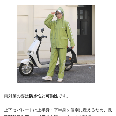
雨対策の要は
防水性
と
可動性
です。
上下セパレートは上半身・下半身を個別に覆えるため、
長