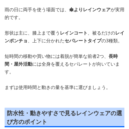
雨の日に両手を使う場面では、
傘よりレインウェア
が実用
的です。
形状は主に、膝上まで覆う
レインコート
、被るだけの
レイ
ンポンチョ
、上下に分かれた
セパレートタイプ
の3種類。
短時間の移動や買い物には着脱が簡単な前者2つ、
長時
間・屋外活動
には全身を覆えるセパレートが向いていま
す。
まずは使用時間と動きの量を基準に選びましょう。
防水性・動きやすさで見るレインウェアの選
び方のポイント