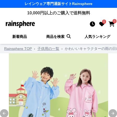
レインウェア
専門通販サイト
Rainsphere
10,000
円以上のご購入で送料無料
0
0
新着商品
商品を検索
人気ランキング
Rainsphere TOP
›
子供用の一覧
›
かわいいキャラクターの雨の日
Previous slide
Ne