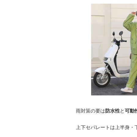
雨対策の要は
防水性
と
可動
上下セパレートは上半身・