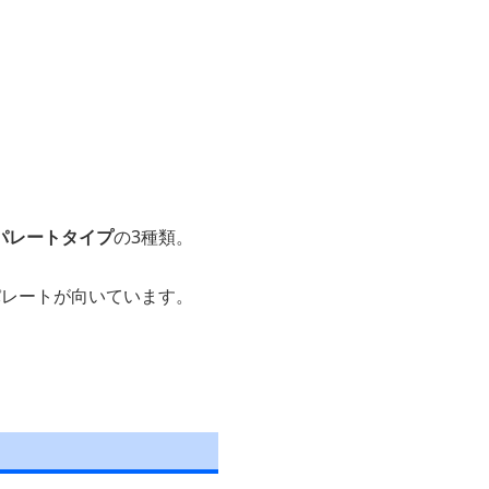
パレートタイプ
の3種類。
パレートが向いています。