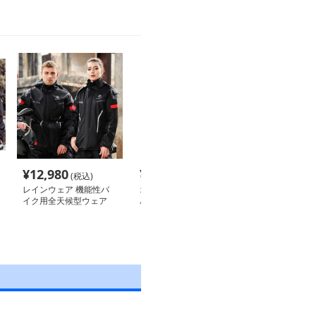
¥
12,980
¥
11,280
¥
6,280
(税込)
(税込)
(税込
レインウェア 機能性バ
オールシーズン対応コン
レインウェア 
イク用全天候型ウェア
パクトレインウェア
ウトドアレイン
ト