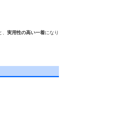
。
と、
実用性の高い一着
になり