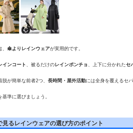
は、
傘よりレインウェア
が実用的です。
レインコート
、被るだけの
レインポンチョ
、上下に分かれた
セ
着脱が簡単な前者2つ、
長時間・屋外活動
には全身を覆えるセ
を基準に選びましょう。
で見るレインウェアの選び方のポイント