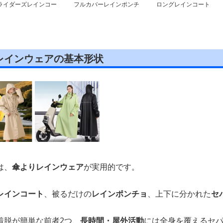
ライダーズレインコー
フルカバーレインポンチ
ロングレインコート
ョ
レインウェアの基本形状
は、
傘よりレインウェア
が実用的です。
レインコート
、被るだけの
レインポンチョ
、上下に分かれた
セ
着脱が簡単な前者2つ、
長時間・屋外活動
には全身を覆えるセ