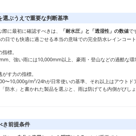
を選ぶうえで重要な判断基準
ぶ際に最初に確認すべきは、
「耐水圧」と「透湿性」の数値
で
雨の日でも快適に過ごせる本当の意味での完全防水レインコー
の指標。
0mm、強い雨には10,000mm以上、豪雨・登山などの過酷な環境
逃がす力の指標。
00〜10,000g/m²/24hが日常使いの基準、それ以上はアウト
に「防水」と書かれた製品を選ぶと、雨は防げても内側がびし
べき前提条件