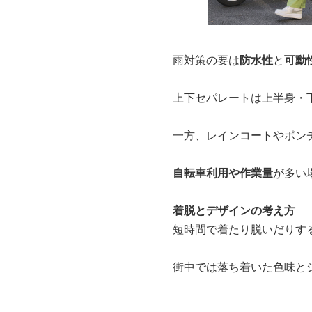
雨対策の要は
防水性
と
可動
上下セパレートは上半身・
一方、レインコートやポン
自転車利用や作業量
が多い
着脱とデザインの考え方
短時間で着たり脱いだりす
街中では落ち着いた色味と