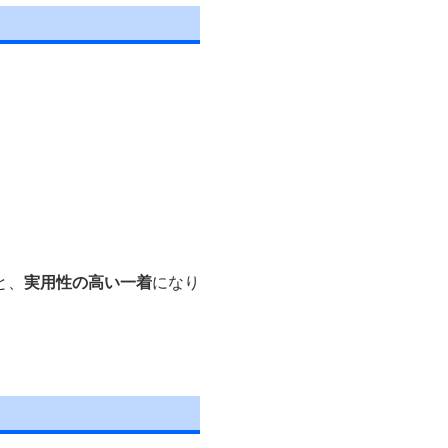
。
と、
実用性の高い一着
になり