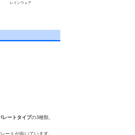
レインウェア
ア
防水ロングレイ
パレートタイプ
の3種類。
パレートが向いています。