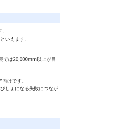
す。
トといえます。
では20,000mm以上が目
ドア向けです。
ょびしょになる失敗につなが