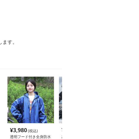
します。
¥
3,980
¥
6,820
¥
5,280
(税込)
(税込)
(税込
透明フード付き全身防水
高級防水防風レインウェ
レインウェア 